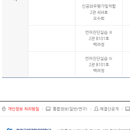
인공와우평가및적합
2관 404호
오수희
언어진단실습 Ⅲ
2관 B101호
백려정
언어진단실습 Ⅳ
2관 B101호
백려정
개인정보 처리방침
통합정보(일반/연구)
예결산공개