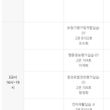
보청기평가및적합실습-
01
2관 B102호
오수희
행동청능평가실습-01
2관 104호
이재희
3교시
청성유발전위평가실습-
16시~19
01
시
2관 106호
방정화
언어재활실습 Ⅲ
2관 B101호