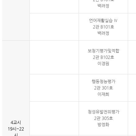
백려정
언어재활실습 Ⅳ
2관 B101호
백려정
보청기평가및적합
2관 B102호
이경원
행동청능평가
2관 301호
이재희
청성유발전위평가
2관 305호
4교시
방정화
19시~22
시