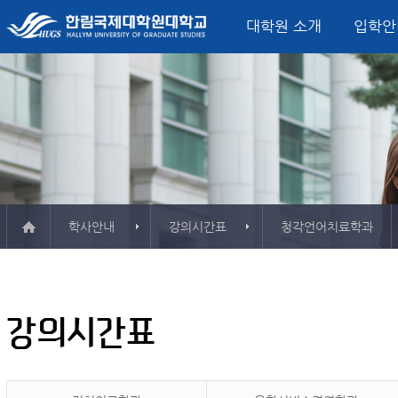
대학원 소개
입학안
미션, 비전, 핵심가치
입학모집요강
정치외교학과
글로벌정치‧한국연구소
산학협력단
학사일정
대학원 소식
총장 인사말
학사정보시스템
서비스산업정책연구소
학사안내
FAQ
융합서비스경영
평생교육원
연혁
시설
석사학위과정
외교안보전공
소개 & 주요활동
소개 & 주요활동
컨벤션전시이벤트
게시판
강의실
한국연구전공
자료실
자료실
관광외식경영전공
사용
ESG·탄소경영전
Major in Global B
Track)
학사안내
강의시간표
청각언어치료학과
한림 소식지
대학인권센터
보청
학교현황
오시는 길
규정
서식자료실
강의시간표
예산공고
정치외교학과
결산공고
강의시간표
융합서비스경영학과
추경예산공고
미국법학과
업무추진비
청각언어치료학과
기부금
등록금심의위원회회의록