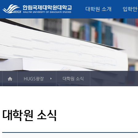
대학원 소개
입학안
미션, 비전, 핵심가치
입학모집요강
정치외교학과
글로벌정치‧한국연구소
산학협력단
학사일정
대학원 소식
총장 인사말
학사정보시스템
서비스산업정책연구소
학사안내
FAQ
융합서비스경영
평생교육원
연혁
시설
석사학위과정
외교안보전공
소개 & 주요활동
소개 & 주요활동
컨벤션전시이벤트
게시판
강의실
한국연구전공
자료실
자료실
관광외식경영전공
사용
ESG·탄소경영전
Major in Global B
Track)
HUGS광장
대학원 소식
한림 소식지
대학인권센터
보청
학교현황
오시는 길
규정
서식자료실
강의시간표
예산공고
정치외교학과
결산공고
대학원 소식
융합서비스경영학과
추경예산공고
미국법학과
업무추진비
청각언어치료학과
기부금
등록금심의위원회회의록