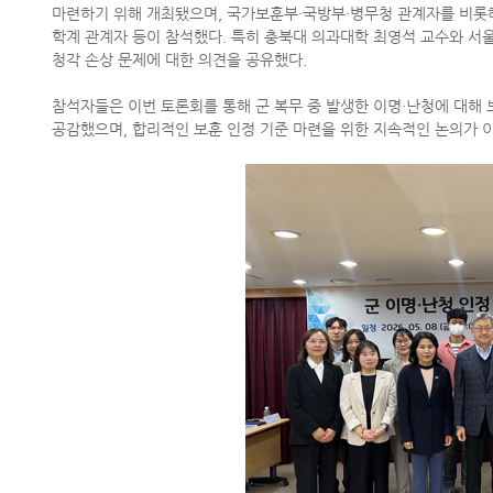
마련하기 위해 개최됐으며
,
국가보훈부
·
국방부
·
병무청 관계자를 비롯해
학계 관계자 등이 참석했다
.
특히 충북대 의과대학 최영석 교수와 서
청각 손상 문제에 대한 의견을 공유했다
.
참석자들은 이번 토론회를 통해 군 복무 중 발생한 이명
·
난청에 대해 
공감했으며
,
합리적인 보훈 인정 기준 마련을 위한 지속적인 논의가 