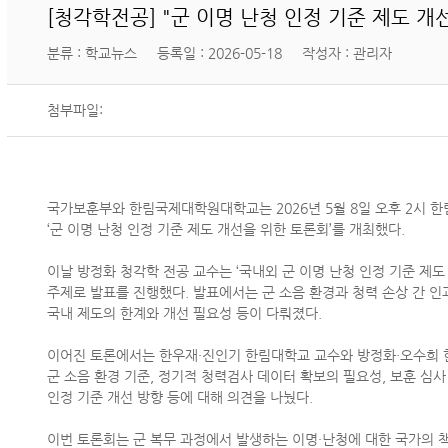
[청각학전공] "군 이명 난청 인정 기준 제도 개
분류 : 학교뉴스
등록일 : 2026-05-18
작성자 : 관리자
첨부파일:
국가보훈부와 한림국제대학원대학교는
2026
년
5
월
8
일 오후
2
시 
‘
군 이명 난청 인정 기준 제도 개선을 위한 토론회
’
를 개최했다
.
이날 방정화 청각학 전공 교수는
‘
국내외 군 이명 난청 인정 기준 제도
주제로 발표를 진행했다
.
발표에서는 군 소음 환경과 청력 손상 간 
국내 제도의 한계와 개선 필요성 등이 다뤄졌다
.
이어진 토론에서는 한우재
·
진인기 한림대학교 교수와 방정화
·
오수희 
군 소음 환경 기준
,
정기적 청력검사 데이터 확보의 필요성
,
보훈 심사
인정 기준 개선 방향 등에 대해 의견을 나눴다
.
이번 토론회는 군 복무 과정에서 발생하는 이명
·
난청에 대한 국가의 