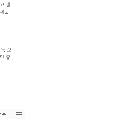
고
생
때문
등
오
면
좋
목록