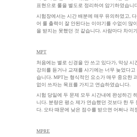
표현으로
룰을
별도로
정리하여
암기하였습니
시험장에서는
시간
배분에
매우
유의하였고
,
다
어
룰
출력이
잘
안된다는
이야기를
수없이
많
을
받지는
못했던
것
같습니다
.
사람마다
차이
MPT
처음에는
별로
신경을
안
쓰고
있다가
,
막상
시
강의를
듣거나
교재를
사기에는
너무
늦었다고
습니다
. MPT
는
형식적인
요소가
매우
중요한
없이
쓰자는
목표를
가지고
연습하였습니다
.
시험
당일에
두
문제
모두
시간내에
완성하긴
니다
.
분량은
평소
제가
연습했던
것보다
한
두
다
.
오타
때문에
낮은
점수를
받으면
어쩌나
걱
MPRE