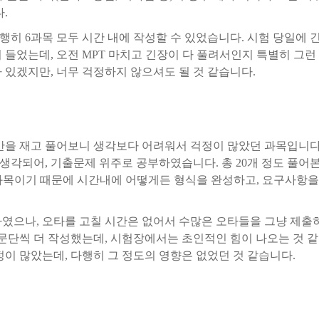
다
.
행히
6
과목
모두
시간
내에
작성할
수
있었습니다
.
시험
당일에
이
들었는데
,
오전
MPT
마치고
긴장이
다
풀려서인지
특별히
그런
가
있겠지만
,
너무
걱정하지
않으셔도
될
것
같습니다
.
간을
재고
풀어보니
생각보다
어려워서
걱정이
많았던
과목입니
생각되어
,
기출문제
위주로
공부하였습니다
.
총
20
개
정도
풀어
과목이기
때문에
시간내에
어떻게든
형식을
완성하고
,
요구사항을
하였으나
,
오타를
고칠
시간은
없어서
수많은
오타들을
그냥
제출
문단씩
더
작성했는데
,
시험장에서는
초인적인
힘이
나오는
것
같
정이
많았는데
,
다행히
그
정도의
영향은
없었던
것
같습니다
.