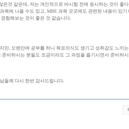
많은것
같은데
,
저는
개인적으로
바시험
전에
응시하는
것이
좋다
과목에
나올
수도
있고
, MBE
과목
곳곳에도
관련된
내용이
있기
경험해보는
것이
좋은
것
같습니다
.
지만
,
오랜만에
공부를
하니
목표의식도
생기고
성취감도
느끼는
험
준비하시는
분들도
조금이라도
그
과정을
즐기시면서
준비하시
님들께
다시
한번
감사드립니다
.