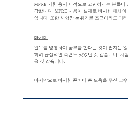
MPRE
시험
응시
시점으로
고민하시는
분들이
각합니다
. MPRE
내용이
실제로
바시험
에세이
입니다
.
또한
시험장
분위기를
조금이라도
미리
마치며
업무를
병행하며
공부를
한다는
것이
쉽지는
않
히려
긍정적인
측면도
있었던
것
같습니다
.
시
을
것
같습니다
.
마지막으로
바시험
준비에
큰
도움을
주신
교수