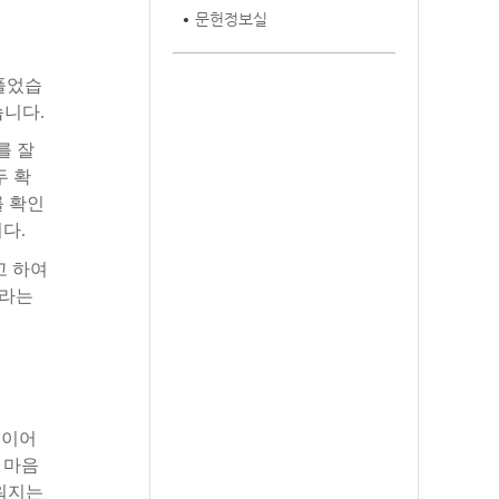
문헌정보실
풀었습
습니다
.
를
잘
두
확
를
확인
니다
.
고
하여
라는
적이어
마음
워지는