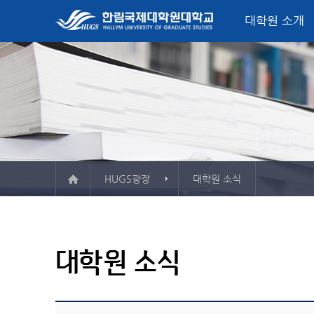
대학원 소개
미션, 비전, 핵심가치
입학모집요강
정치외교학과
글로벌정치‧한국연구소
산학협력단
학사일정
대학원 소식
총장 인사말
학사정보시스템
서비스산업정책
학사안내
FAQ
융합
평생
석사학위과정
외교안보전공
소개 & 주요활동
소개 & 주요활동
컨벤
게시
한국연구전공
자료실
자료실
관광
ES
Majo
Track
HUGS광장
대학원 소식
한림 소식지
대학인권센터
학교현황
오시는 길
서식자료실
강의시간표
예산공고
정치외교학과
결산공고
대학원 소식
융합서비스경영학
추경예산공고
미국법학과
업무추진비
청각언어치료학과
기부금
등록금심의위원회회의록