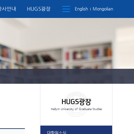
학사안내
HUGS광장
English
Mongolian
내
법인
갤러리
대학원 소개
입학안내
전공소개
부설연구소
부속기관
학사안내
HUGS광장
현황
지도)
회 회의록
GREETINGS
GUIDANCE
MAJOR
INSTITUTE
AFFILIATE
SCHOOL AFFAIRS
HUGS PLAZA
심사)
INTRODUCTION
POST GUIDANCE
발전기금
HUGS광장
발전기금 소개
자 명단
Hallym University of Graduate Studies
대학원소식