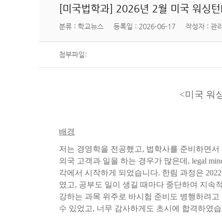
[미국법학과] 2026년 2월 미국 워싱
분류 : 학교뉴스
등록일 : 2026-06-17
작성자 : 관
첨부파일:
<미국 워
배경
저는
경영학을
전공했고
,
법학사를
준비하면서
외국
고객과
일을
하는
경우가
많은데
, legal min
각에서
시작하게
되었습니다
.
한림
과정은
2022
였고
,
공부도
일이
생길
때마다
중단하여
지속
강하는
과목
위주로
바시험
준비도
병행하려고
수
있었고
,
너무
감사하게도
초시에
합격하였습