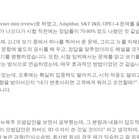
viser mini review)
로
하였고
, Adaptibar, S&T I&II, OPE1-4
문제를
가
나오다가
시험
직전에는
정답률이
70-80%
정도
나왔던
것
같
문제
, 2) 2
개
보기
중에서
하나를
찍어서
푼
문제
,
그리고
3)
룰
자체
문항에
별도의
표시를
해
두고
,
정답을
맞추었더라도
해설을
모
암기를
병행하였습니다
.
또한
,
시험
임박해서는
문제를
읽고
보기
찾는
방식으로
연습하였는데
,
매우
효과적인
방법이었던
것
같습
풀었는데
,
오후에는
확실히
집중력도
떨어지고
,
시차
적응도
덜되
향을
받아서인지
“네가
변호사라면
고객에게
뭐라고
조언할래
?
”
니다
.
뉴욕주
모범답안을
보면서
공부했는데
,
그
분량과
내용이
압도
“이
모범답안은
하버드
JD
수석이
쓴
것일
것이다”
라고
생각하며
,
가
높은
과목
(
민사소송법
,
회사법
등
)
의
경우
제가
익숙하고
잘
외