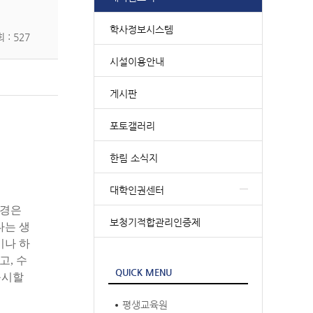
학사정보시스템
 : 527
시설이용안내
게시판
포토갤러리
한림 소식지
대학인권센터
경은
보청기적합관리인증제
다는
생
기나
하
고
,
수
QUICK MENU
응시할
평생교육원