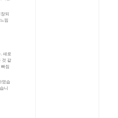
긴장되
느낌
다
.
새로
본
것
같
빠짐
하였습
습니