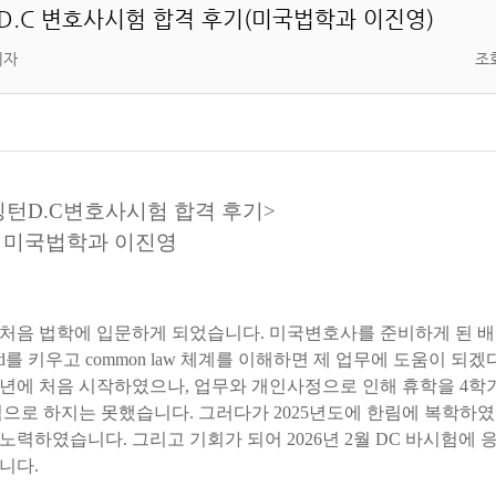
턴D.C 변호사시험 합격 후기(미국법학과 이진영)
리자
조회
싱턴D.C변호사시험 합격 후기>
미국법학과 이진영
처음
법학에
입문하게
되었습니다
.
미국변호사를
준비하게
된
배
d
를
키우고
common law
체계를
이해하면
제
업무에
도움이
되겠
년에
처음
시작하였으나
,
업무와
개인사정으로
인해
휴학을
4
학
적으로
하지는
못했습니다
.
그러다가
2025
년도에
한림에
복학하였
노력하였습니다
.
그리고
기회가
되어
2026
년
2
월
DC
바시험에
니다
.