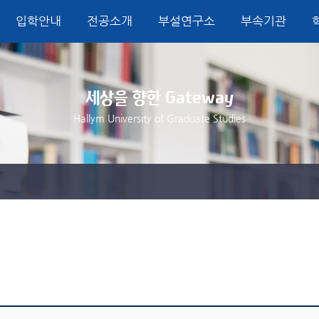
입학안내
전공소개
부설연구소
부속기관
연구소
서비스경영학과
교육원
연혁
시설이용안내
청각언어연구소
장학제도
조직도
게시판
합격자조회
미국법학과
문헌정보실
학위취득 안
학교
포토
세상을 향한 Gateway
션전시이벤트전공
판
강의실 및 회의실
소개 & 주요활동
미국법전공
공통사항
임원
외식경영전공
사용신청
자료실
컴플라이언스&기업윤리전공
논문코스(논문
이사
Hallym University of Graduate Studies
G·탄소경영전공
논문코스(논문
비논문코스
r in Global Business&Leadership(English
)
보청기적합관리인증제
규정집
대학정보공개
청각언어치료학과
한림
결과 발표 조회
청각학전공
한림
언어치료학전공
기부
과