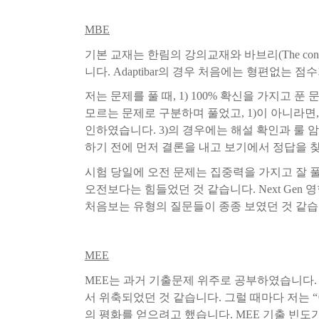
MBE
기본
교재는
한림의
강의교재와
바브리
(The con
니다
. Adaptibar
의
경우
처음에는
형편없는
점수
저는
문제를
풀
때
, 1) 100%
확신을
가지고
푼
모르는
문제로
구분하며
풀었고
, 1)
이
아니라면
,
인하였습니다
. 3)
의
경우에는
해설
확인과 룰 
하기
전에
먼저
결론을
내고
보기에서
정답을
시험
당일에
오전
문제는
집중력을
가지고
잘
오전보다는
힘들었던
것
같습니다
. Next Gen
영
처음보는
유형의
질문들이
종종
보였던
것
같습
MEE
MEE
는
과거
기출문제
위주로
공부하였습니다
.
서
위축되었던
것
같습니다
.
그럴
때마다
저는
의
평화를
얻으려고
했습니다
. MEE
기출
빈도