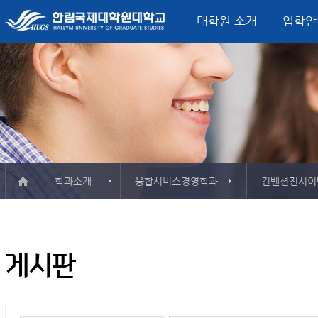
대학원 소개
입학안
미션, 비전, 핵심가치
입학모집요강
정치외교학과
글로벌정치‧한국연구소
산학협력단
학사일정
대학원 소식
총장 인사말
학사정보시스템
서비스산업정책연구소
학사안내
FAQ
융합서비스경영
평생교육원
연혁
시설
석사학위과정
외교안보전공
소개 & 주요활동
소개 & 주요활동
컨벤션전시이벤트
게시판
강의실
한국연구전공
자료실
자료실
관광외식경영전공
사용
ESG·탄소경영전
Major in Global B
Track)
학과소개
융합서비스경영학과
컨벤션전시이
한림 소식지
대학인권센터
보청
학교현황
오시는 길
규정
서식자료실
강의시간표
예산공고
정치외교학과
결산공고
게시판
융합서비스경영학과
추경예산공고
미국법학과
업무추진비
청각언어치료학과
기부금
등록금심의위원회회의록