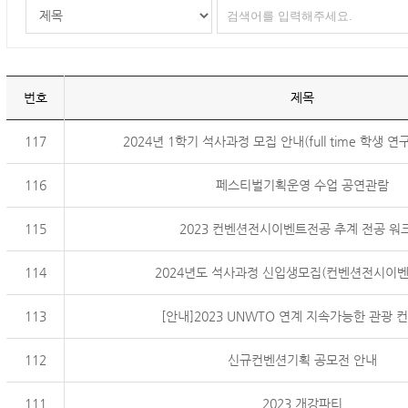
번호
제목
117
2024년 1학기 석사과정 모집 안내(full time 학생 연
116
페스티벌기획운영 수업 공연관람
115
2023 컨벤션전시이벤트전공 추계 전공 워
114
2024년도 석사과정 신입생모집(컨벤션전시이
113
[안내]2023 UNWTO 연계 지속가능한 관광 
112
신규컨벤션기획 공모전 안내
111
2023 개강파티