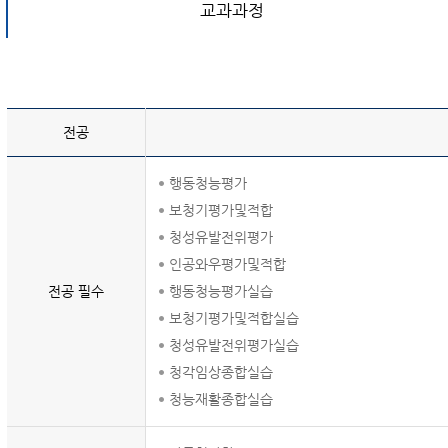
교과과정
전공
행동청능평가
보청기평가및적합
청성유발전위평가
인공와우평가및적합
전공 필수
행동청능평가실습
보청기평가및적합실습
청성유발전위평가실습
청각임상종합실습
청능재활종합실습