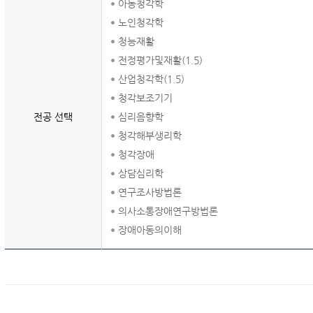
아동청각학
노인청각학
청능재활
전정평가및재활(1.5)
산업청각학(1.5)
청각보조기기
전공 선택
심리음향학
청각해부생리학
청각장애
상담심리학
연구조사방법론
의사소통장애연구방법론
장애아동의이해