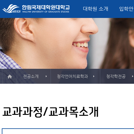
대학원 소개
입학안
미션, 비전, 핵심가치
입학모집요강
정치외교학과
글로벌정치‧한국연구소
산학협력단
학사일정
대학원 소식
총장 인사말
학사정보시스템
서비스산업정책연구소
학사안내
FAQ
융합서비스경영
평생교육원
연혁
시설
석사학위과정
외교안보전공
소개 & 주요활동
소개 & 주요활동
컨벤션전시이벤트
게시판
강의실
한국연구전공
자료실
자료실
관광외식경영전공
사용
ESG·탄소경영전
Major in Global B
Track)
전공소개
청각언어치료학과
청각학전공
한림 소식지
대학인권센터
보청
학교현황
오시는 길
규정
서식자료실
강의시간표
예산공고
정치외교학과
결산공고
교과과정/교과목소개
융합서비스경영학과
추경예산공고
미국법학과
업무추진비
청각언어치료학과
기부금
등록금심의위원회회의록