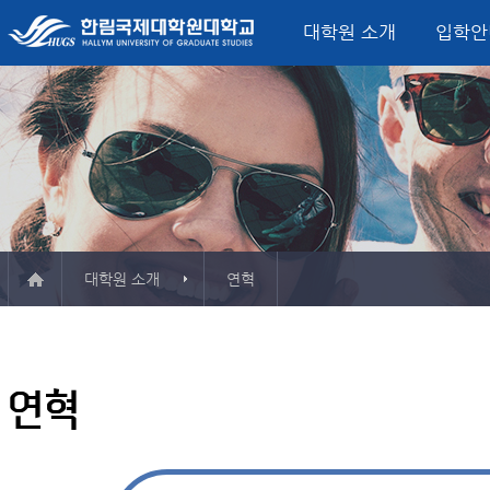
대학원 소개
입학안
미션, 비전, 핵심가치
입학모집요강
정치외교학과
글로벌정치‧한국연구소
산학협력단
학사일정
대학원 소식
총장 인사말
학사정보시스템
서비스산업정책연구소
학사안내
FAQ
융합서비스경영
평생교육원
연혁
시설
석사학위과정
외교안보전공
소개 & 주요활동
소개 & 주요활동
컨벤션전시이벤트
게시판
강의실
한국연구전공
자료실
자료실
관광외식경영전공
사용
ESG·탄소경영전
Major in Global B
Track)
대학원 소개
연혁
한림 소식지
대학인권센터
보청
학교현황
오시는 길
규정
서식자료실
강의시간표
예산공고
정치외교학과
결산공고
연혁
융합서비스경영학과
추경예산공고
미국법학과
업무추진비
청각언어치료학과
기부금
등록금심의위원회회의록