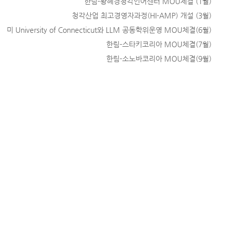
한림-황혜경청각언어센터 MOU체결 (1월)
청각산업 최고경영자과정(HI-AMP) 개설 (3월)
미 University of Connecticut와 LLM 공동학위운영 MOU체결(6월)
한림-스타키코리아 MOU체결(7월)
한림-소노바코리아 MOU체결(9월)