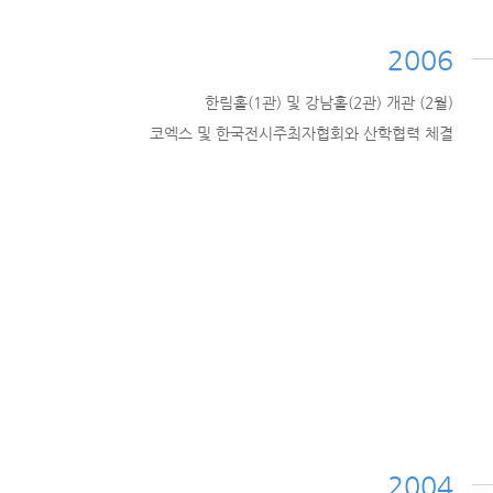
2006
한림홀(1관) 및 강남홀(2관) 개관 (2월)
코엑스 및 한국전시주최자협회와 산학협력 체결
2004